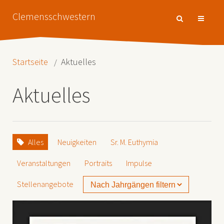
Clemensschwestern
Startseite
Aktuelles
Aktuelles
Alles
Neuigkeiten
Sr. M. Euthymia
Veranstaltungen
Portraits
Impulse
Stellenangebote