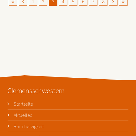
1
2
3
4
5
6
7
8
Clemensschwestern
Startseite
Aktuelles
Barmherzigkeit