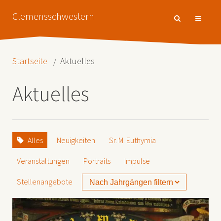
Clemensschwestern
Startseite
Aktuelles
Aktuelles
Alles
Neuigkeiten
Sr. M. Euthymia
Veranstaltungen
Portraits
Impulse
Stellenangebote