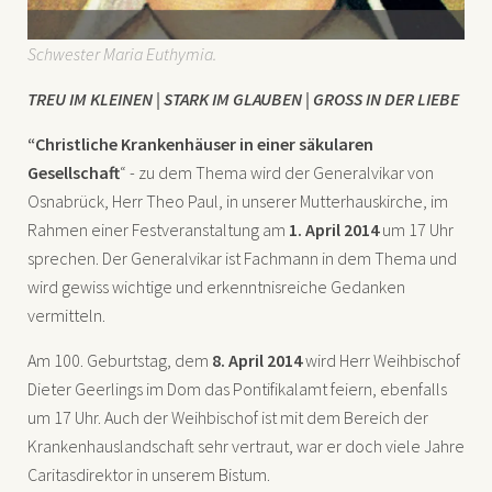
Schwester Maria Euthymia.
TREU
IM
KLEINEN
|
STARK
IM
GLAUBEN
|
GROSS
IN
DER
LIEBE
“Christliche Krankenhäuser in einer säkularen
Gesellschaft
“ - zu dem Thema wird der Generalvikar von
Osnabrück, Herr Theo Paul, in unserer Mutterhauskirche, im
Rahmen einer Festveranstaltung am
1. April 2014
um 17 Uhr
sprechen. Der Generalvikar ist Fachmann in dem Thema und
wird gewiss wichtige und erkenntnisreiche Gedanken
vermitteln.
Am 100. Geburtstag, dem
8. April 2014
wird Herr Weihbischof
Dieter Geerlings im Dom das Pontifikalamt feiern, ebenfalls
um 17 Uhr. Auch der Weihbischof ist mit dem Bereich der
Krankenhauslandschaft sehr vertraut, war er doch viele Jahre
Caritasdirektor in unserem Bistum.