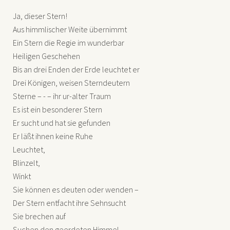
Ja, dieser Stern!
Aus himmlischer Weite übernimmt
Ein Stern die Regie im wunderbar
Heiligen Geschehen
Bis an drei Enden der Erde leuchtet er
Drei Königen, weisen Sterndeutern
Sterne – - – ihr ur-alter Traum
Es ist ein besonderer Stern
Er sucht und hat sie gefunden
Er läßt ihnen keine Ruhe
Leuchtet,
Blinzelt,
Winkt
Sie können es deuten oder wenden –
Der Stern entfacht ihre Sehnsucht
Sie brechen auf
Suchen den geerdeten Himmel