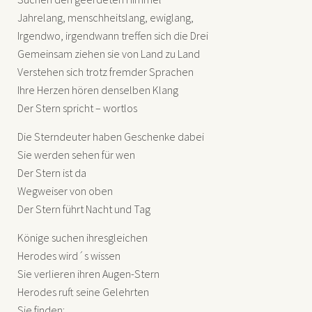
Jahrelang, menschheitslang, ewiglang,
Irgendwo, irgendwann treffen sich die Drei
Gemeinsam ziehen sie von Land zu Land
Verstehen sich trotz fremder Sprachen
Ihre Herzen hören denselben Klang
Der Stern spricht – wortlos
Die Sterndeuter haben Geschenke dabei
Sie werden sehen für wen
Der Stern ist da
Wegweiser von oben
Der Stern führt Nacht und Tag
Könige suchen ihresgleichen
Herodes wird´s wissen
Sie verlieren ihren Augen-Stern
Herodes ruft seine Gelehrten
Sie finden: