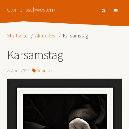
Clemensschwestern
Startseite
Aktuelles
Karsamstag
Karsamstag
8. April 2023
Impulse