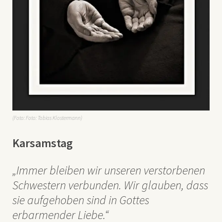
(Foto: Foto: Tobias Klostermann)
Karsamstag
„Immer bleiben wir unseren verstorbenen
Schwestern verbunden. Wir glauben, dass
sie aufgehoben sind in Gottes
erbarmender Liebe.“