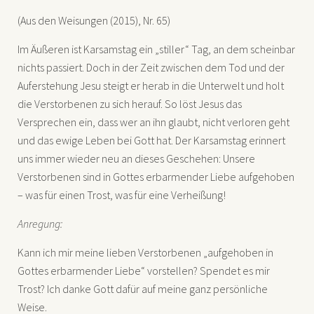
(Aus den Weisungen (2015), Nr. 65)
Im Äußeren ist Karsamstag ein „stiller“ Tag, an dem scheinbar
nichts passiert. Doch in der Zeit zwischen dem Tod und der
Auferstehung Jesu steigt er herab in die Unterwelt und holt
die Verstorbenen zu sich herauf. So löst Jesus das
Versprechen ein, dass wer an ihn glaubt, nicht verloren geht
und das ewige Leben bei Gott hat. Der Karsamstag erinnert
uns immer wieder neu an dieses Geschehen: Unsere
Verstorbenen sind in Gottes erbarmender Liebe aufgehoben
– was für einen Trost, was für eine Verheißung!
Anregung:
Kann ich mir meine lieben Verstorbenen „aufgehoben in
Gottes erbarmender Liebe“ vorstellen? Spendet es mir
Trost? Ich danke Gott dafür auf meine ganz persönliche
Weise.