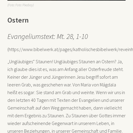
(Foto: Foto: Pixabay)
Ostern
Evangeliumstext: Mt. 28, 1-10
(https://www.bibelwerk.at/pages/katholischesbibelwerk/revein
„Ungläubiges“ Staunen! Ungläubiges Staunen an Ostern? Ja,
ich glaube dies ist es, was am Anfang aller Osterfreude steht.
Keiner der Jünger und Jüngerinnen Jesu begriff sofort am
leeren Grab, was geschehen war. Von Maria von Mágdala
heißt es sogar: Sie stand am Grab und weinte. Wenn wir uns in
den letzten 40 Tagen mit Texten der Evangelien und unserer
Gemeinschaft auf den Weg gemacht haben, dann vielleicht
mit dem Ergebnis zu Staunen. Zu Staunen über Gottes immer
wieder aufscheinende Gegenwart in unserem Leben, in
unseren Beziehungen, in unserer Gemeinschaft und Familie.