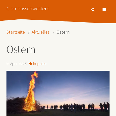
Clemensschwestern
Startseite
Aktuelles
Ostern
Ostern
9. April 2023
Impulse