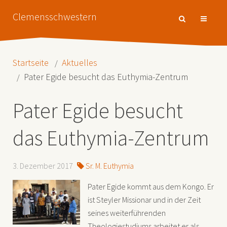
Clemensschwestern
Startseite
Aktuelles
Pater Egide besucht das Euthymia-Zentrum
Pater Egide besucht
das Euthymia-Zentrum
3. Dezember 2017
Sr. M. Euthymia
Pater Egide kommt aus dem Kongo. Er
ist Steyler Missionar und in der Zeit
seines weiterführenden
Theologiestudiums arbeitet er als