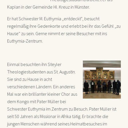
Kaplan in der Gemeinde Hl. Kreuz in Münster.
Er hat Schwester M. Euthymia „entdeckt“, besucht
regelmäßig ihre Gedenkorte und erlebt bei ihr das Gefühl „zu
Hause“ zu sein. Gerne nimmt er seine Besucher mit ins
Euthymia-Zentrum.
Einmal besuchten ihn Steyler
Theologiestudenten aus St. Augustin.
Sie sind zu Hause in acht
verschiedenen Ländern. Ein anderes
Mal war ein brillianter kleiner Chor aus
dem Kongo mit Pater Müller bei
Schwester Euthymia im Zentrum zu Besuch. Pater Müller ist
seit 50 Jahren als Missionar in Afrika tätig. Er brachte die
jungen Menschen während seines Heimatbesuches im