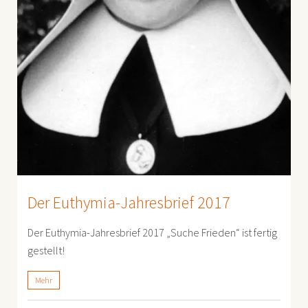
Der Euthymia-Jahresbrief 2017
Der Euthymia-Jahresbrief 2017 „Suche Frieden“ ist fertig
gestellt!
Mehr