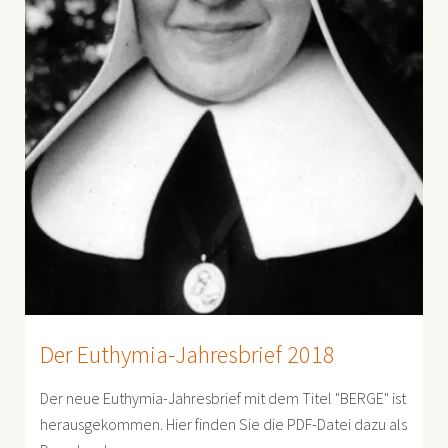
Der Euthymia-Jahresbrief 2018
Der neue Euthymia-Jahresbrief mit dem Titel "BERGE" ist
herausgekommen. Hier finden Sie die PDF-Datei dazu als