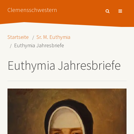
Clemensschwestern
Startseite
Sr. M. Euthymia
Euthymia Jahresbriefe
Euthymia Jahresbriefe