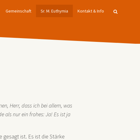
Gemeinschaft
Sr. M. Euthymia
Kontakt & Info
nen, Herr, dass ich bei allem, was
als nur ein frohes: Ja! Es ist ja
gesagt ist. Es ist die Stärke