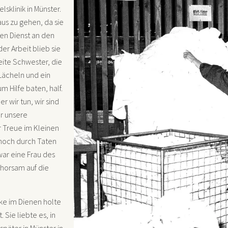
klinik in Münster.
haus zu gehen, da sie
en Dienst an den
er Arbeit blieb sie
eite Schwester, die
 Lächeln und ein
um Hilfe baten, half.
 wir tun, wir sind
ur unsere
er Treue im Kleinen
 noch durch Taten
war eine Frau des
Gehorsam auf die
ärke im Dienen holte
Sie liebte es, in