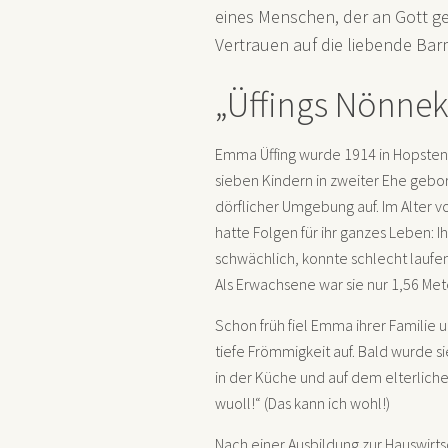
eines Menschen, der an Gott ge
Vertrauen auf die liebende Barmh
„Üffings Nönne
Emma Üffing wurde 1914 in Hopsten-H
sieben Kindern in zweiter Ehe gebor
dörflicher Umgebung auf. Im Alter v
hatte Folgen für ihr ganzes Leben: I
schwächlich, konnte schlecht laufe
Als Erwachsene war sie nur 1,56 Met
Schon früh fiel Emma ihrer Familie
tiefe Frömmigkeit auf. Bald wurde s
in der Küche und auf dem elterliche
wuoll!“ (Das kann ich wohl!)
Nach einer Ausbildung zur Hauswirts