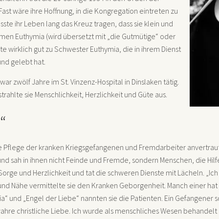
ast wäre ihre Hoffnung, in die Kongregation eintreten zu
ste ihr Leben lang das Kreuz tragen, dass sie klein und
men Euthymia (wird übersetzt mit „die Gutmütige“ oder
te wirklich gut zu Schwester Euthymia, die in ihrem Dienst
und gelebt hat.
ar zwölf Jahre im St. Vinzenz-Hospital in Dinslaken tätig.
rahlte sie Menschlichkeit, Herzlichkeit und Güte aus.
“
 Pflege der kranken Kriegsgefangenen und Fremdarbeiter anvertraut
und sah in ihnen nicht Feinde und Fremde, sondern Menschen, die Hilf
orge und Herzlichkeit und tat die schweren Dienste mit Lächeln. „Ich 
d Nähe vermittelte sie den Kranken Geborgenheit. Manch einer hat vo
a“ und „Engel der Liebe“ nannten sie die Patienten. Ein Gefangener sc
wahre christliche Liebe. Ich wurde als menschliches Wesen behandelt 