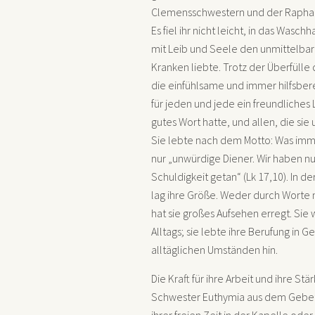
Clemensschwestern und der Raphaels
Es fiel ihr nicht leicht, in das Wasch
mit Leib und Seele den unmittelbar
Kranken liebte. Trotz der Überfülle d
die einfühlsame und immer hilfsber
für jeden und jede ein freundliches
gutes Wort hatte, und allen, die sie 
Sie lebte nach dem Motto: Was immer
nur „unwürdige Diener. Wir haben n
Schuldigkeit getan“ (Lk 17,10). In d
lag ihre Größe. Weder durch Worte
hat sie großes Aufsehen erregt. Sie 
Alltags; sie lebte ihre Berufung in 
alltäglichen Umständen hin.
Die Kraft für ihre Arbeit und ihre St
Schwester Euthymia aus dem Gebet. 