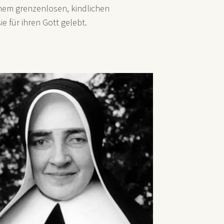
inem grenzenlosen, kindlichen
ie für ihren Gott gelebt.