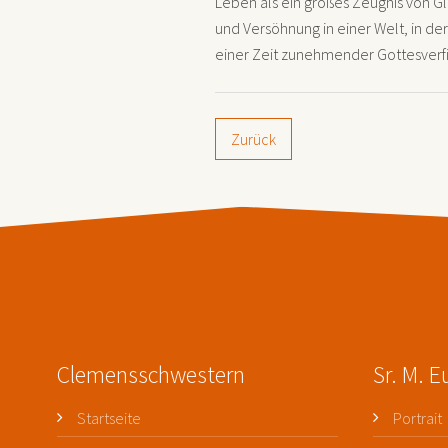
Leben als ein großes Zeugnis von Gla
und Versöhnung in einer Welt, in d
einer Zeit zunehmender Gottesverfi
Zurück
Clemensschwestern
Sr. M. 
Startseite
Portrait