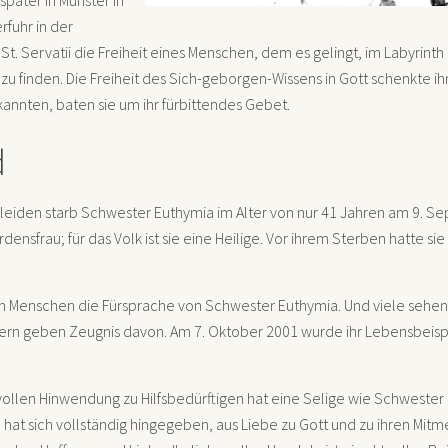
 später in Münster in
rfuhr in der
t. Servatii die Freiheit eines Menschen, dem es gelingt, im Labyrinth d
zu finden. Die Freiheit des Sich-geborgen-Wissens in Gott schenkte ihr
kannten, baten sie um ihr fürbittendes Gebet.
d
eiden starb Schwester Euthymia im Alter von nur 41 Jahren am 9. Se
nsfrau; für das Volk ist sie eine Heilige. Vor ihrem Sterben hatte si
n Menschen die Fürsprache von Schwester Euthymia. Und viele sehen s
n geben Zeugnis davon. Am 7. Oktober 2001 wurde ihr Lebensbeispiel
ollen Hinwendung zu Hilfsbedürftigen hat eine Selige wie Schwester 
n hat sich vollständig hingegeben, aus Liebe zu Gott und zu ihren Mitm