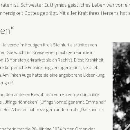
raten ist. Schwester Euthymias geistliches Leben war von e
erzigkeit Gottes geprägt. Mit aller Kraft ihres Herzens hat s
ken“
alverde im heutigen Kreis Steinfurt als fünftes von
en. Sie wuchs im Kreise einer gläubigen Familie in
on 18 Monaten erkrankte sie an Rachitis. Diese Krankheit
hre körperliche Entwicklung verzögerte sich, sie blieb
n. Am linken Auge hatte sie eine angeborene Lidsenkung.
er groß.
 und den anderen Bewohnern von Halverde durch ihre
ie „Üffings Nönneken“ (Üffings Nonne) genannt. Emma half
n Hof. Arbeiten nahm sie gern anderen ab: „Dat kann ick
chafterin trat die 20-Jährige 1934 in den Orden der