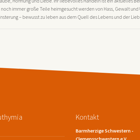
ube, Hoffnung und Liebe. Ihr liebevolles Handeln ist ein aktuelles Bei
er noch immer große Teile heimgesucht werden von Hass, Gewalt und Un
nsterung – bewusst zu leben aus dem Quell des Lebens und der Liebe,
Euthymia
Kontakt
Barmherzige Schwestern -
Clemensschwestern e.V.