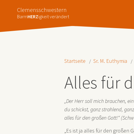
Clemensschwestern
Barm
HERZ
igkeit verändert
Startseite
Sr. M. Euthymia
Alles für 
„Der Herr soll mich brauchen, ein
du schickst, ganz strahlend, ganz
alles für den großen Gott!“ (Sch
„Es ist ja alles für den großen 