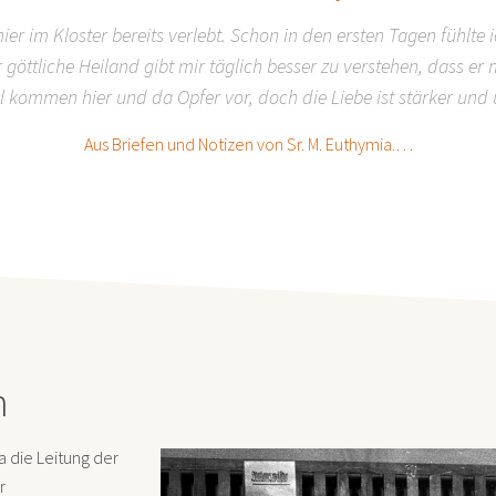
er im Kloster bereits verlebt. Schon in den ersten Tagen fühlte 
 göttliche Heiland gibt mir täglich besser zu verstehen, dass er 
l kommen hier und da Opfer vor, doch die Liebe ist stärker und ü
Aus Briefen und Notizen von Sr. M. Euthymia.…
n
 die Leitung der
r