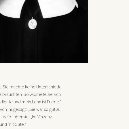
. Sie machte keine Unterschiede
e brauchten. So widmete sie sich
diente und mein Lohn ist Friede.“
n ihr gesagt: „Sie war so gut zu
hreibt über sie: „Im Vinzenz-
und mit Güte.“