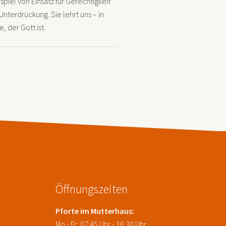
spiel von Einsatz für Gerechtigkeit
terdrückung. Sie lehrt uns – in
 der Gott ist.
Öffnungszeiten
Pforte im Mutterhaus:
Mo - Fr: 07:45 Uhr - 16:30 Uhr