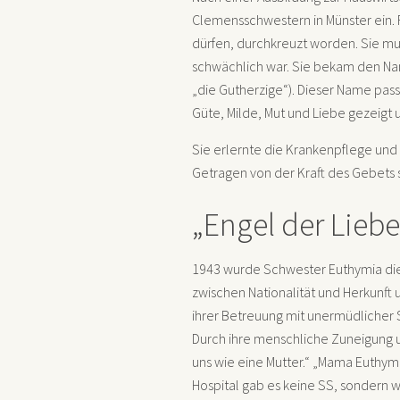
Clemensschwestern in Münster ein. F
dürfen, durchkreuzt worden. Sie mus
schwächlich war. Sie bekam den Na
„die Gutherzige“). Dieser Name pass
Güte, Milde, Mut und Liebe gezeigt 
Sie erlernte die Krankenpflege und w
Getragen von der Kraft des Gebets st
„Engel der Liebe
1943 wurde Schwester Euthymia die
zwischen Nationalität und Herkunft 
ihrer Betreuung mit unermüdlicher S
Durch ihre menschliche Zuneigung un
uns wie eine Mutter.“ „Mama Euthymi
Hospital gab es keine SS, sondern 