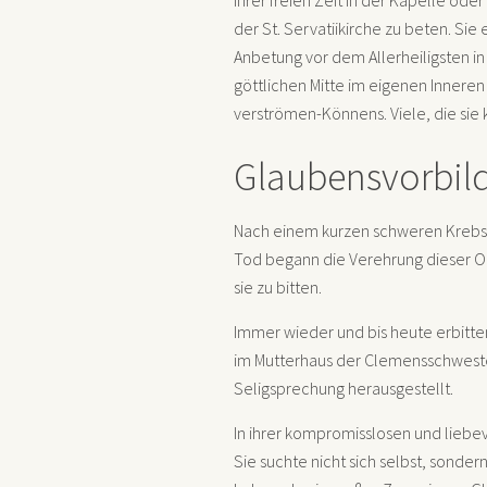
ihrer freien Zeit in der Kapelle oder
der St. Servatiikirche zu beten. Sie e
Anbetung vor dem Allerheiligsten in S
göttlichen Mitte im eigenen Inneren 
verströmen-Könnens. Viele, die sie 
Glaubensvorbil
Nach einem kurzen schweren Krebsl
Tod begann die Verehrung dieser Orde
sie zu bitten.
Immer wieder und bis heute erbitte
im Mutterhaus der Clemensschwester
Seligsprechung herausgestellt.
In ihrer kompromisslosen und liebev
Sie suchte nicht sich selbst, sonder