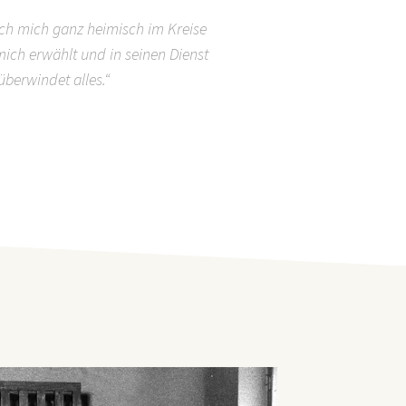
ich mich ganz heimisch im Kreise
mich erwählt und in seinen Dienst
berwindet alles.“