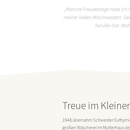
„Manche Freudentage habe ich hi
meiner lieben Mitschwestern. Der
berufen hat. Woh
Treue im Kleine
1948 übernahm Schwester Euthymia
großen Wäscherei im Mutterhaus de